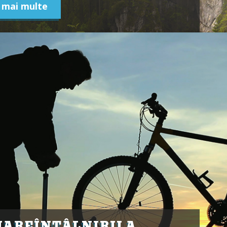
ă mai multe
UAREÎNTÂLNIRII A