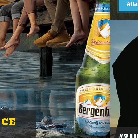
Afl
 CE
#ZI