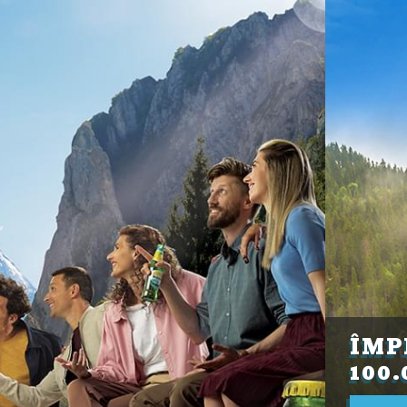
ÎMP
100