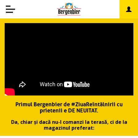
Primul Bergenbier de #ZiuaReîntâlnirii cu
prietenii e DE NEUITAT.
Da, chiar și dacă nu-l comanzi la terasă, ci de la
magazinul preferat: